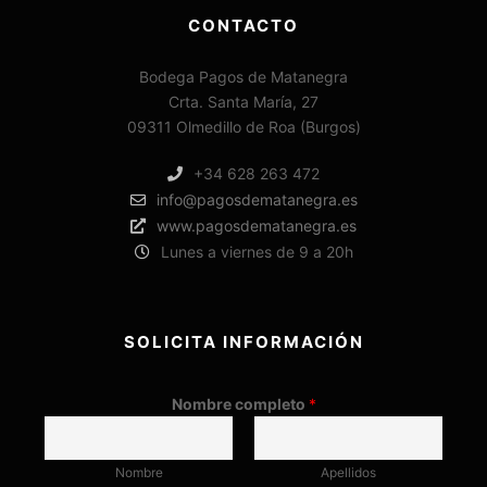
CONTACTO
Bodega Pagos de Matanegra
Crta. Santa María, 27
09311 Olmedillo de Roa (Burgos)
+34 628 263 472
info@pagosdematanegra.es
www.pagosdematanegra.es
Lunes a viernes de 9 a 20h
SOLICITA INFORMACIÓN
Nombre completo
*
Nombre
Apellidos