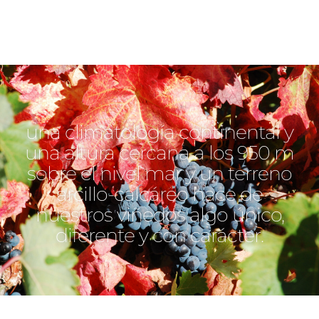
una climatología continental y
una altura cercana a los 950 m
sobre el nivel mar y un terreno
arcillo-calcáreo hace de
nuestros viñedos algo único,
diferente y con carácter.