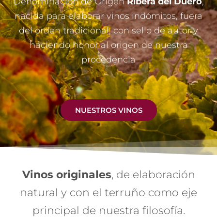
Denominación de Origen
Ribera del Duero
,
nacida para elaborar vinos indómitos, fuera
del orden tradicional, con sello de autor y
haciendo honor al origen de nuestra
procedencia
NUESTROS VINOS
Vinos originales
, de elaboración
natural y con el terruño como eje
principal de nuestra filosofía.