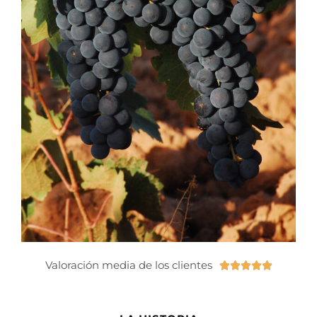
Valoración media de los clientes




