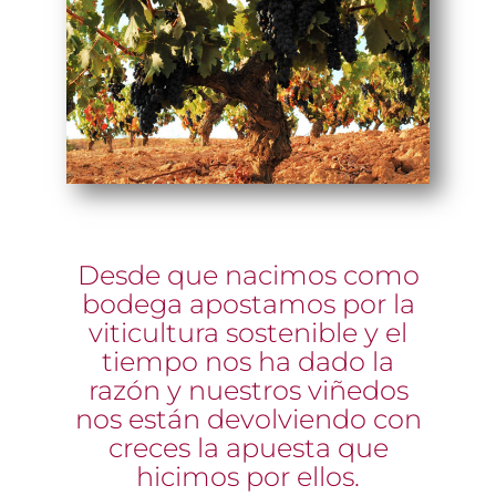
Desde que nacimos como
bodega apostamos por la
viticultura sostenible y el
tiempo nos ha dado la
razón y nuestros viñedos
nos están devolviendo con
creces la apuesta que
hicimos por ellos.