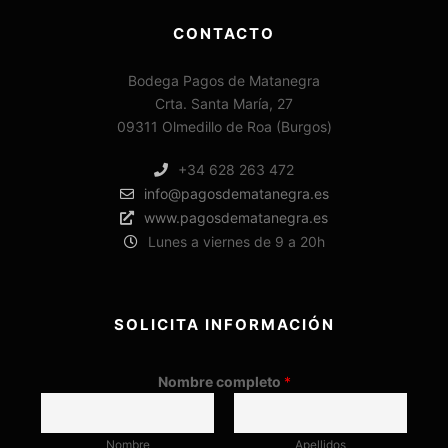
CONTACTO
Bodega Pagos de Matanegra
Crta. Santa María, 27
09311 Olmedillo de Roa (Burgos)
+34 628 263 472
info@pagosdematanegra.es
www.pagosdematanegra.es
Lunes a viernes de 9 a 20h
SOLICITA INFORMACIÓN
Nombre completo
*
Nombre
Apellidos