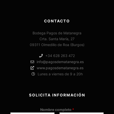
CONTACTO
Bodega Pagos de Matanegra
Crta. Santa María, 27
09311 Olmedillo de Roa (Burgos)
+34 628 263 472
info@pagosdematanegra.es
www.pagosdematanegra.es
Lunes a viernes de 9 a 20h
SOLICITA INFORMACIÓN
Nombre completo
*